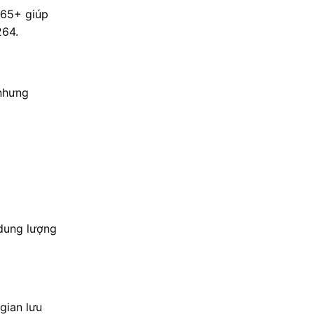
265+ giúp
264.
 nhưng
 dung lượng
gian lưu