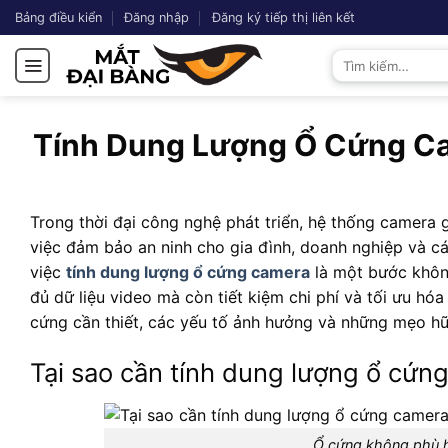
Chuyển
Bảng điều kiển
Đăng nhập
Đăng ký tiếp thị liên kết
đến
Tìm
nội
kiếm:
dung
Tính Dung Lượng Ổ Cứng Ca
Trong thời đại công nghệ phát triển, hệ thống camera 
việc đảm bảo an ninh cho gia đình, doanh nghiệp và c
việc
tính dung lượng ổ cứng camera
là một bước không
đủ dữ liệu video mà còn tiết kiệm chi phí và tối ưu hóa
cứng cần thiết, các yếu tố ảnh hưởng và những mẹo hữu
Tại sao cần tính dung lượng ổ cứn
Ổ cứng không phù h