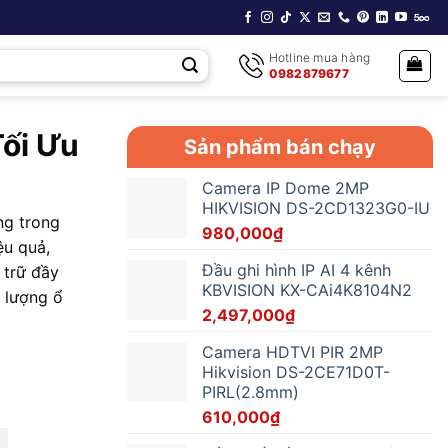
Hotline mua hàng
0982879677
ối Ưu
Sản phẩm bán chạy
Camera IP Dome 2MP
HIKVISION DS-2CD1323G0-IU
ng trong
980,000
₫
ệu quả,
Đầu ghi hình IP AI 4 kênh
 trữ đầy
KBVISION KX-CAi4K8104N2
g lượng ổ
2,497,000
₫
Camera HDTVI PIR 2MP
Hikvision DS-2CE71D0T-
PIRL(2.8mm)
610,000
₫