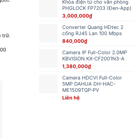
 gồm:
Khóa điện tử cho văn phòng
PHGLOCK FP7203 (Đen-App)
3,000,000
₫
Converter Quang HDtec 2
cổng RJ45 Lan 100 Mbps
 trữ.
840,000
₫
000
Camera IP Full-Color 2.0MP
KBVISION KX-CF2001N3-A
1,380,000
₫
Camera HDCVI Full-Color
5MP DAHUA DH-HAC-
ME1509TQP-PV
Liên hệ