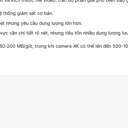
h và kích thước file video. Các độ phân giải phổ biến bao
ệ thống giám sát cơ bản.
 nét nhưng yêu cầu dung lượng lớn hơn.
ực cần chi tiết rõ nét, nhưng tiêu tốn nhiều dung lượng lưu
 60-200 MB/giờ, trong khi camera 4K có thể lên đến 500-1