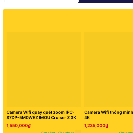
Camera Wifi quay quét zoom IPC-
Camera Wifi thông min
S7DP-5M0WEZ IMOU Cruiser Z 3K
4K
1,550,000
₫
1,235,000
₫
Còn hàng - Giao nhanh
Còn hàng