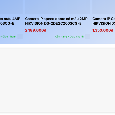
 có màu 4MP
Camera IP speed dome có màu 2MP
Camera IP Co
00SCG-E
HIKVISION DS-2DE2C200SCG-E
HIKVISION 
2,189,000
₫
1,350,000
₫
 - Giao nhanh
Còn hàng - Giao nhanh