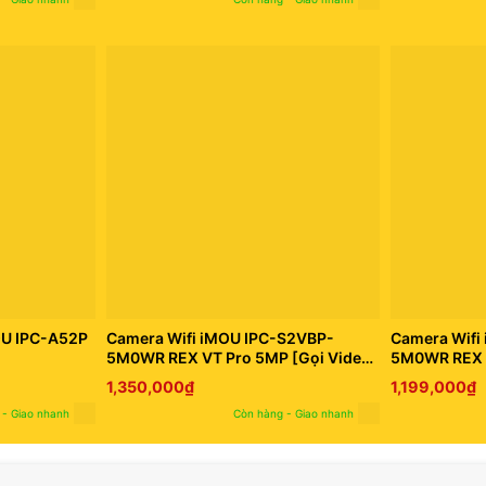
OU IPC-A52P
Camera Wifi iMOU IPC-S2VBP-
Camera Wifi
5M0WR REX VT Pro 5MP [Gọi Video
5M0WR REX 
2 Chiều, Tích hợp pin 2000mAh]
5M0WR
1,350,000
₫
1,199,000
₫
 - Giao nhanh
Còn hàng - Giao nhanh