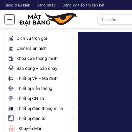
Chuyển
Bảng điều kiển
Đăng nhập
Đăng ký tiếp thị liên kết
đến
Tìm
nội
kiếm:
dung
Dịch vụ trọn gói
Camera an ninh
Khóa cửa thông minh
Báo động – báo cháy
Thiết bị VP – Gia đình
Thiết bị viễn thông
Thiết bị CN số
Thiết bị điện thông minh
Thiết bị điện tử
Khuyến Mãi