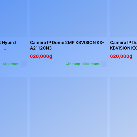
t Hybird
Camera IP Dome 2MP KBVISION KX-
Camera IP th
S-
A2112CN3
KBVISION K
620,000
₫
620,000
₫
 - Giao nhanh
Còn hàng - Giao nhanh