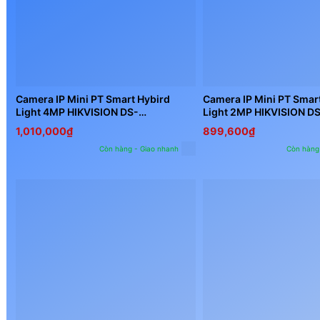
Camera IP Mini PT Smart Hybird
Camera IP Mini PT Smar
Light 4MP HIKVISION DS-
Light 2MP HIKVISION D
2DE2C400MWG-E
2DE2C200MWG-E
1,010,000
₫
899,600
₫
Còn hàng - Giao nhanh
Còn hàng