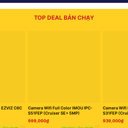
TOP DEAL BÁN CHẠY
h EZVIZ C6C
Camera Wifi Full Color IMOU IPC-
Camera Wifi 
S51FEP (Cruiser SE+ 5MP)
S31FEP (Cru
999,000
₫
939,000
₫
 - Giao nhanh
Còn hàng - Giao nhanh