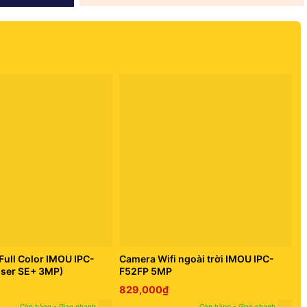
Full Color IMOU IPC-
Camera Wifi ngoài trời IMOU IPC-
iser SE+ 3MP)
F52FP 5MP
829,000
₫
Còn hàng - Giao nhanh
Còn hàng - Giao nhanh