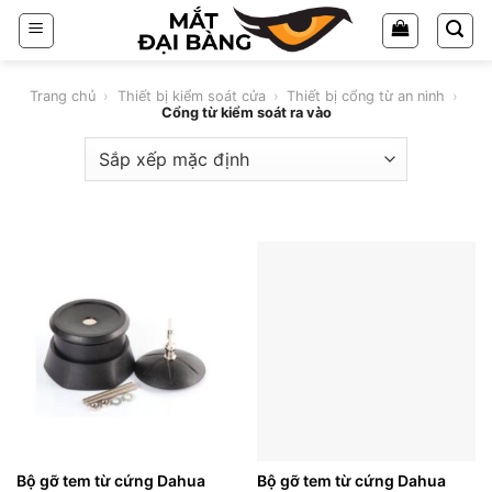
Chuyển
đến
nội
dung
Trang chủ
›
Thiết bị kiểm soát cửa
›
Thiết bị cổng từ an ninh
›
Cổng từ kiểm soát ra vào
Bộ gỡ tem từ cứng Dahua
Bộ gỡ tem từ cứng Dahua