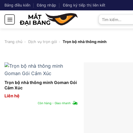
Chuyển
Bảng điều kiển
Đăng nhập
Đăng ký tiếp thị liên kết
đến
Tìm
nội
kiếm:
dung
Trang chủ
›
Dịch vụ trọn gói
›
Trọn bộ nhà thông minh
Trọn bộ nhà thông minh Goman Gói
Cảm Xúc
Liên hệ
Còn hàng - Giao nhanh