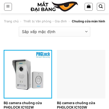
Chuyển
đến
nội
dung
Trang chủ
›
Thiết bị Văn phòng - Gia đình
›
Chuông cửa màn hình
Bộ camera chuông cửa
Bộ camera chuông cửa
PHGLOCK IC102W
PHGLOCK IC103W