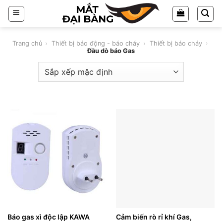
Chuyển
đến
nội
dung
Trang chủ
›
Thiết bị báo động - báo cháy
›
Thiết bị báo cháy
›
Đầu dò báo Gas
Báo gas xì độc lập KAWA
Cảm biến rò rỉ khí Gas,