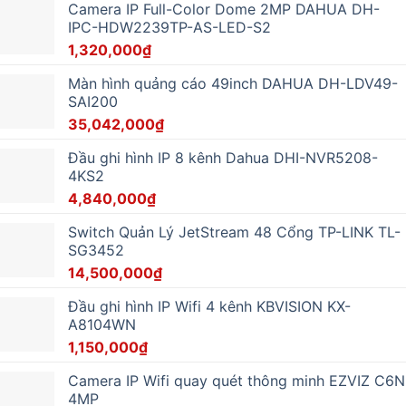
Camera IP Full-Color Dome 2MP DAHUA DH-
IPC-HDW2239TP-AS-LED-S2
1,320,000
₫
Màn hình quảng cáo 49inch DAHUA DH-LDV49-
SAI200
35,042,000
₫
Đầu ghi hình IP 8 kênh Dahua DHI-NVR5208-
4KS2
4,840,000
₫
Switch Quản Lý JetStream 48 Cổng TP-LINK TL-
SG3452
14,500,000
₫
Đầu ghi hình IP Wifi 4 kênh KBVISION KX-
A8104WN
1,150,000
₫
Camera IP Wifi quay quét thông minh EZVIZ C6N
4MP