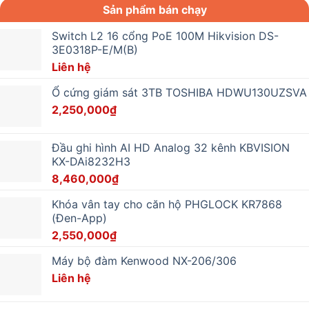
Sản phẩm bán chạy
Switch L2 16 cổng PoE 100M Hikvision DS-
3E0318P-E/M(B)
Liên hệ
Ổ cứng giám sát 3TB TOSHIBA HDWU130UZSVA
2,250,000
₫
Đầu ghi hình AI HD Analog 32 kênh KBVISION
KX-DAi8232H3
8,460,000
₫
Khóa vân tay cho căn hộ PHGLOCK KR7868
(Đen-App)
2,550,000
₫
Máy bộ đàm Kenwood NX-206/306
Liên hệ