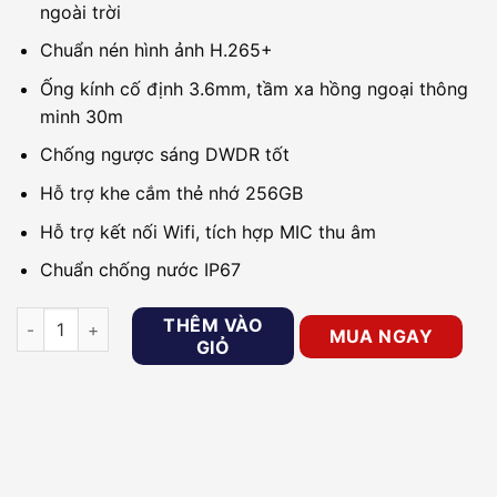
ngoài trời
Chuẩn nén hình ảnh H.265+
Ống kính cố định 3.6mm, tầm xa hồng ngoại thông
minh 30m
Chống ngược sáng DWDR tốt
Hỗ trợ khe cắm thẻ nhớ 256GB
Hỗ trợ kết nối Wifi, tích hợp MIC thu âm
Chuẩn chống nước IP67
Camera IP Wifi 2MP thân trụ DAHUA DH-IPC-HFW1230DS-SA
THÊM VÀO
MUA NGAY
GIỎ