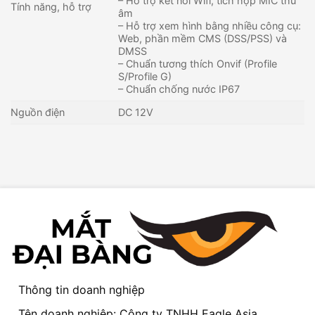
– Hỗ trợ kết nối Wifi, tích hợp MIC thu
Tính năng, hỗ trợ
âm
– Hỗ trợ xem hình bằng nhiều công cụ:
Web, phần mềm CMS (DSS/PSS) và
DMSS
– Chuẩn tương thích Onvif (Profile
S/Profile G)
– Chuẩn chống nước IP67
Nguồn điện
DC 12V
Thông tin doanh nghiệp
Tên doanh nghiệp: Công ty TNHH Eagle Asia