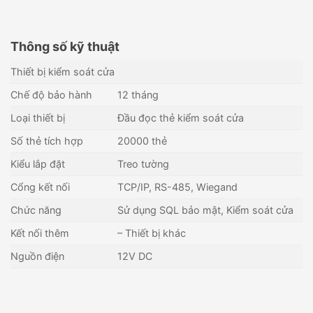
Thông số kỹ thuật
Thiết bị kiểm soát cửa
Chế độ bảo hành
12 tháng
Loại thiết bị
Đầu đọc thẻ kiểm soát cửa
Số thẻ tích hợp
20000 thẻ
Kiểu lắp đặt
Treo tường
Cổng kết nối
TCP/IP, RS-485, Wiegand
Chức năng
Sử dụng SQL bảo mật, Kiểm soát cửa
Kết nối thêm
– Thiết bị khác
Đầu đọc kiểm soát cửa
Đầu đọc thẻ Mifare 1
Nguồn điện
12V DC
ONECAM ACW-012HW
Hikvision DS-K1107MK
635,700
₫
963,000
₫
Còn hàng - Giao nhanh
Còn hàng - Giao nhanh