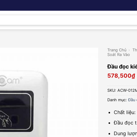
Trang Chủ
›
Th
Soát Ra Vào
Đầu đọc k
578,500
₫
SKU:
ACW-012
Danh mục:
Đầu 
Chất liệu
Đầu đọc 
Dung lượn