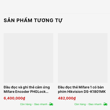
SẢN PHẨM TƯƠNG TỰ
Đầu đọc và ghi thẻ cảm ứng
Đầu đọc thẻ Mifare 1 có bàn
Mifare Encoder PHGLock
phím Hikvision DS-K1801MK
ER04
6,400,000
₫
482,000
₫
Còn hàng - Giao nhanh
Còn hàng - Giao nhanh