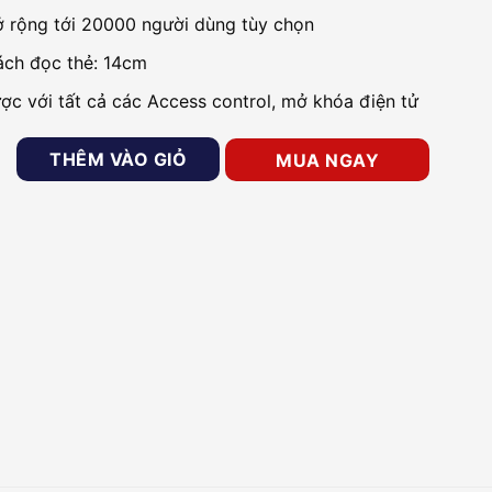
 rộng tới 20000 người dùng tùy chọn
ch đọc thẻ: 14cm
ược với tất cả các Access control, mở khóa điện tử
 soát cửa ONECAM ACW-012M số lượng
THÊM VÀO GIỎ
MUA NGAY