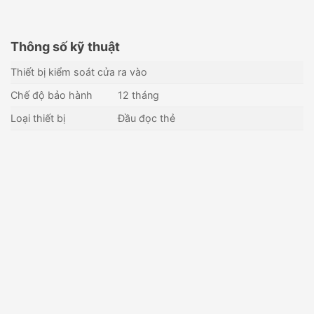
Thông số kỹ thuật
Thiết bị kiểm soát cửa ra vào
Chế độ bảo hành
12 tháng
Loại thiết bị
Đầu đọc thẻ
Đầu đọc thẻ EM Hikvision
Đầu đọc thẻ Mifare Hikvision
SH-K2801EK
SH-K2801MK
405,000
₫
482,000
₫
Còn hàng - Giao nhanh
Còn hàng - Giao nhanh