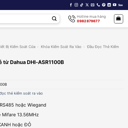
Hotline mua hàng
0982879677
iết Bị Kiểm Soát Cửa
›
Khóa Kiểm Soát Ra Vào
›
Đầu Đọc Thẻ Kiểm
hẻ từ Dahua DHI-ASR1100B
100B
đọc thẻ kiểm soát ra vào
p RS485 hoặc Wiegand
ẻ Mifare 13.56MHz
XANH hoặc ĐỎ