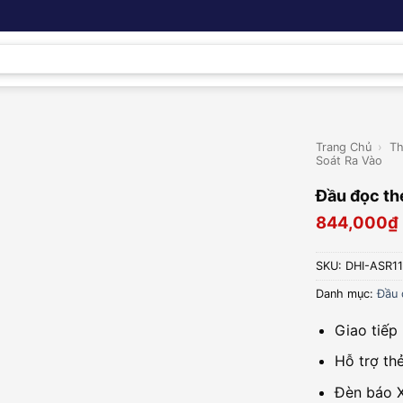
Trang Chủ
›
Th
Soát Ra Vào
Đầu đọc t
844,000
₫
SKU:
DHI-ASR1
Danh mục:
Đầu 
Giao tiế
Hỗ trợ th
Đèn báo 