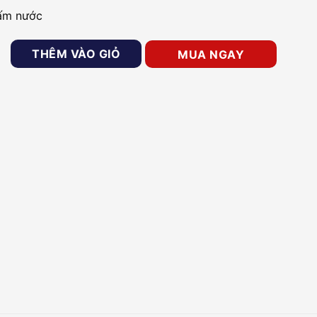
ấm nước
từ Dahua DHI-ASR1100B số lượng
THÊM VÀO GIỎ
MUA NGAY