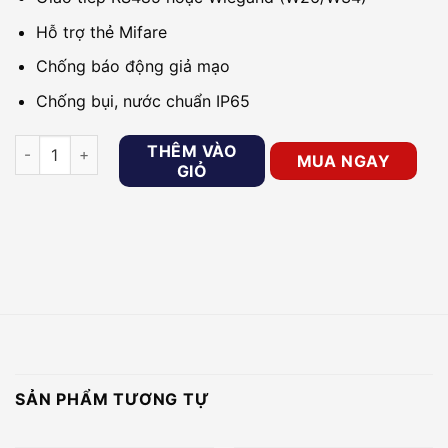
Hỗ trợ thẻ Mifare
Chống báo động giả mạo
Chống bụi, nước chuẩn IP65
Đầu đọc thẻ Mifare 1 Hikvision DS-K1108MK số lượng
THÊM VÀO
MUA NGAY
GIỎ
SẢN PHẨM TƯƠNG TỰ