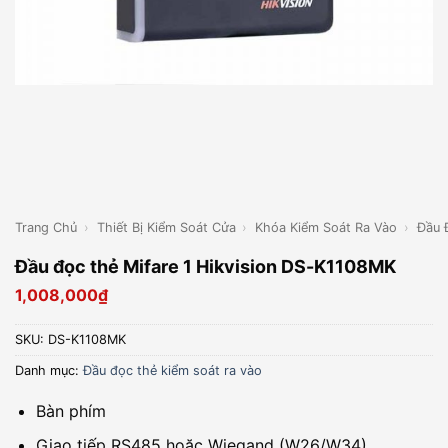
Trang Chủ
›
Thiết Bị Kiểm Soát Cửa
›
Khóa Kiểm Soát Ra Vào
›
Đầu 
Đầu đọc thẻ Mifare 1 Hikvision DS-K1108MK
1,008,000
₫
SKU:
DS-K1108MK
Danh mục:
Đầu đọc thẻ kiểm soát ra vào
Bàn phím
Giao tiếp RS485 hoặc Wiegand (W26/W34)