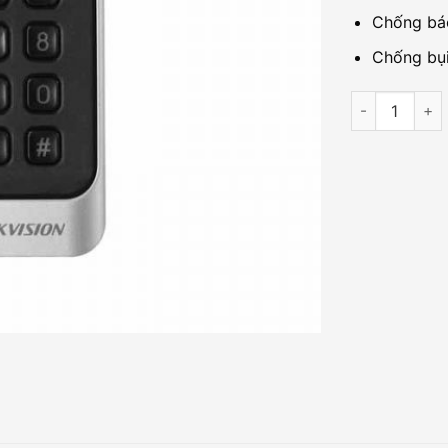
Chống bá
Chống bụi
Đầu đọc thẻ M