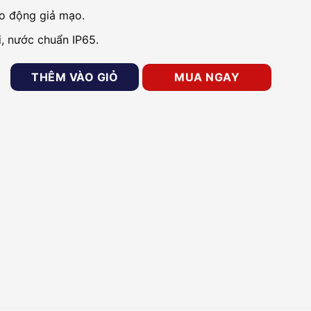
o động giả mạo.
, nước chuẩn IP65.
ifare 1 Hikvision DS-K1107MK số lượng
THÊM VÀO GIỎ
MUA NGAY