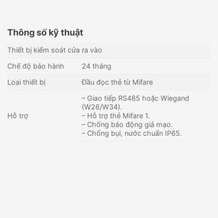
Thông số kỹ thuật
Thiết bị kiểm soát cửa ra vào
Chế độ bảo hành
24 tháng
Loại thiết bị
Đầu đọc thẻ từ Mifare
– Giao tiếp RS485 hoặc Wiegand
(W26/W34).
Hỗ trợ
– Hỗ trợ thẻ Mifare 1.
– Chống báo động giả mạo.
– Chống bụi, nước chuẩn IP65.
Thiết bị kiểm soát cửa bằng
Đầu đọc thẻ Mifare 1
thẻ ONECAM ACW-022HW
Hikvision DS-K1108MK
903,000
₫
1,008,000
₫
Còn hàng - Giao nhanh
Còn hàng - Giao nhanh