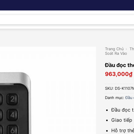
Trang Chủ
›
Th
Soát Ra Vào
Đầu đọc th
963,000
₫
SKU:
DS-K1107
Danh mục:
Đầu 
Đầu đọc t
Giao tiế
Hỗ trợ thẻ