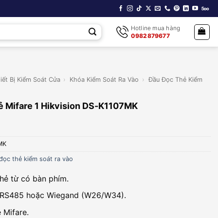
Hotline mua hàng
0982879677
iết Bị Kiểm Soát Cửa
›
Khóa Kiểm Soát Ra Vào
›
Đầu Đọc Thẻ Kiểm
ẻ Mifare 1 Hikvision DS-K1107MK
MK
đọc thẻ kiểm soát ra vào
hẻ từ có bàn phím.
p RS485 hoặc Wiegand (W26/W34).
 Mifare.