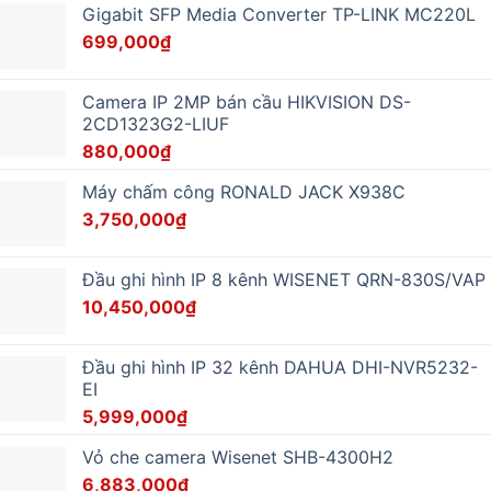
Gigabit SFP Media Converter TP-LINK MC220L
699,000
₫
Camera IP 2MP bán cầu HIKVISION DS-
2CD1323G2-LIUF
880,000
₫
Máy chấm công RONALD JACK X938C
3,750,000
₫
Đầu ghi hình IP 8 kênh WISENET QRN-830S/VAP
10,450,000
₫
Đầu ghi hình IP 32 kênh DAHUA DHI-NVR5232-
EI
5,999,000
₫
Vỏ che camera Wisenet SHB-4300H2
6,883,000
₫