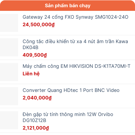
Sản phẩm bán chạy
Gateway 24 cổng FXO Synway SMG1024-24O
24,500,000
₫
Công tắc điều khiển từ xa 4 nút âm trần Kawa
DK04B
409,500
₫
Máy chấm công EM HIKVISION DS-K1TA70MI-T
Liên hệ
Converter Quang HDtec 1 Port BNC Video
2,040,000
₫
Đèn gập từ tính thông minh 12W Orvibo
DG10Z12B
2,121,000
₫