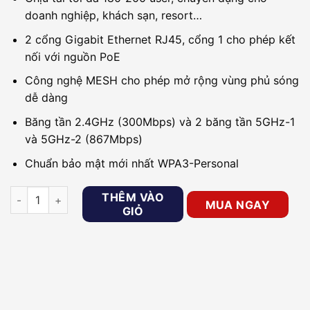
doanh nghiệp, khách sạn, resort…
2 cổng Gigabit Ethernet RJ45, cổng 1 cho phép kết
nối với nguồn PoE
Công nghệ MESH cho phép mở rộng vùng phủ sóng
dễ dàng
Băng tần 2.4GHz (300Mbps) và 2 băng tần 5GHz-1
và 5GHz-2 (867Mbps)
Chuẩn bảo mật mới nhất WPA3-Personal
Bộ phát WiFi Draytek VigorAP 1000C (Ốp trần) số lượng
THÊM VÀO
MUA NGAY
GIỎ