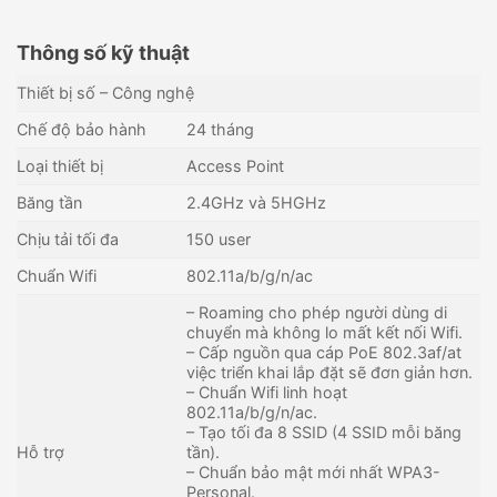
Thông số kỹ thuật
Thiết bị số – Công nghệ
Chế độ bảo hành
24 tháng
Loại thiết bị
Access Point
Băng tần
2.4GHz và 5HGHz
Chịu tải tối đa
150 user
Chuẩn Wifi
802.11a/b/g/n/ac
– Roaming cho phép người dùng di
chuyển mà không lo mất kết nối Wifi.
– Cấp nguồn qua cáp PoE 802.3af/at
việc triển khai lắp đặt sẽ đơn giản hơn.
– Chuẩn Wifi linh hoạt
802.11a/b/g/n/ac.
– Tạo tối đa 8 SSID (4 SSID mỗi băng
Hỗ trợ
tần).
– Chuẩn bảo mật mới nhất WPA3-
Personal.