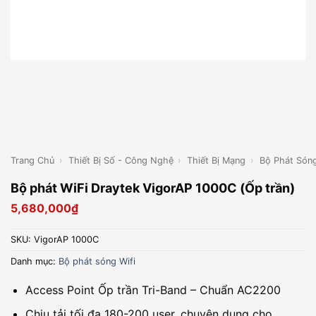
Trang Chủ
›
Thiết Bị Số - Công Nghệ
›
Thiết Bị Mạng
›
Bộ Phát Sóng
Bộ phát WiFi Draytek VigorAP 1000C (Ốp trần)
5,680,000
₫
SKU:
VigorAP 1000C
Danh mục:
Bộ phát sóng Wifi
Access Point Ốp trần Tri-Band – Chuẩn AC2200
Chịu tải tối đa 180-200 user, chuyên dụng cho