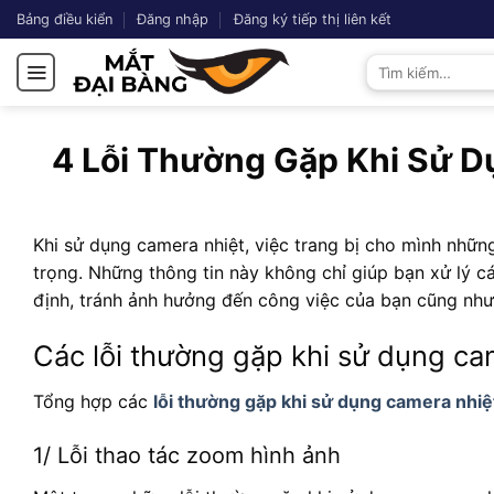
Chuyển
Bảng điều kiển
Đăng nhập
Đăng ký tiếp thị liên kết
đến
Tìm
nội
kiếm:
dung
4 Lỗi Thường Gặp Khi Sử D
Khi sử dụng camera nhiệt, việc trang bị cho mình nhữn
trọng. Những thông tin này không chỉ giúp bạn xử lý 
định, tránh ảnh hưởng đến công việc của bạn cũng như
Các lỗi thường gặp khi sử dụng ca
Tổng hợp các
lỗi thường gặp khi sử dụng camera nhiệ
1/ Lỗi thao tác zoom hình ảnh