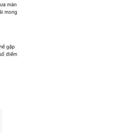
 đưa màn
hái mong
thể gặp
 số điểm