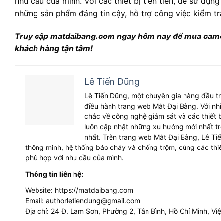
nhu cầu của mình. Với các thiết bị tiên tiến, dễ sử 
những sản phẩm đáng tin cậy, hỗ trợ công việc kiểm tra
Truy cập matdaibang.com ngay hôm nay để mua camera ả
khách hàng tận tâm!
Lê Tiến Dũng
Lê Tiến Dũng, một chuyên gia hàng đầu tro
điều hành trang web Mắt Đại Bàng. Với n
chắc về công nghệ giám sát và các thiết 
luôn cập nhật những xu hướng mới nhất t
nhất. Trên trang web Mắt Đại Bàng, Lê Ti
thông minh, hệ thống báo cháy và chống trộm, cùng các thi
phù hợp với nhu cầu của mình.
Thông tin liên hệ:
Website: https://matdaibang.com
Email:
authorletiendung@gmail.com
Địa chỉ: 24 Đ. Lam Sơn, Phường 2, Tân Bình, Hồ Chí Minh, Vi