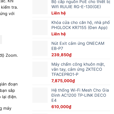
ác. Khi
Bộ cấp nguồn PoE cho thiết bị
Wifi RUIJIE RG-E-130(GE)
 kiểm tra.
Liên hệ
 ứng với
Khóa cửa cho căn hộ, nhà phố
PHGLOCK KR7155 (Đen App)
Liên hệ
Nút Exit cảm ứng ONECAM
EB-P7
239,850
₫
 độ Zoom.
Máy chấm công khuôn mặt,
vân tay, cảm ứng ZKTECO
TFACEPRO1-P
7,875,000
₫
gián đoạn
Hệ thống Wi-Fi Mesh Cho Gia
 bạn sắp
Đình AC1200 TP-LINK DECO
lại điện.
E4
610,000
₫
ng máy