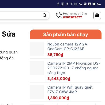
Hotline mua hàng
0982879677
n Sửa
Sản phẩm bán chạy
Nguồn camera 12V-2A
OneCam OP-C122AE
 cùng quan
35,750
₫
 động ổn
Camera IP 2MP Hikvision DS-
2CD2721G0-IZ chống ngược
sáng thực
3,448,000
₫
Camera IP Wifi quay quét
EZVIZ C8W 4MP
1,350,000
₫