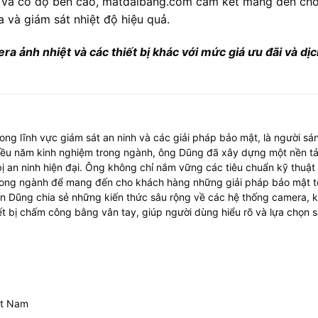
dụng và có độ bền cao, matdaibang.com cam kết mang đến ch
 và giám sát nhiệt độ hiệu quả.
nh nhiệt và các thiết bị khác với mức giá ưu đãi và dịc
ng lĩnh vực giám sát an ninh và các giải pháp bảo mật, là người sá
hiều năm kinh nghiệm trong ngành, ông Dũng đã xây dựng một nền t
bị an ninh hiện đại. Ông không chỉ nắm vững các tiêu chuẩn kỹ thuậ
rong ngành để mang đến cho khách hàng những giải pháp bảo mật t
ến Dũng chia sẻ những kiến thức sâu rộng về các hệ thống camera, 
ết bị chấm công bằng vân tay, giúp người dùng hiểu rõ và lựa chọn
ệt Nam