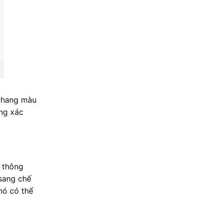
 thang màu
ng xác
p thông
 sang chế
nó có thể