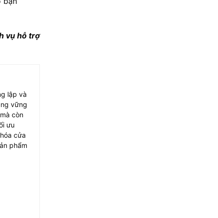
o bạn
h vụ hỗ trợ
ng lập và
ảng vững
t mà còn
ối ưu
khóa cửa
 sản phẩm