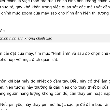
t chính là việc thao tác điều chỉnh hình ảnh không chính x
ới thực tế, gây khó khăn trong việc quan sát các mẫu vật cần
u chỉnh mức zoom của máy sao cho hình ảnh hiển thị tương
chỉnh hình ảnh không chính xác
n cài đặt của máy, tìm mục “Hình ảnh” và sau đó chọn chế
 phù hợp với mục đích quan sát.
hờn khi bật máy đo nhiệt độ cầm tay. Điều này có thể làm 
ên, hiện tượng này thường là dấu hiệu cho thấy thiết bị của
ằng nguồn năng lượng không còn đủ, cần thay pin hoặc nạp 
 Nếu pin yếu, hãy thay pin mới hoặc sạc lại để đảm bảo rằ