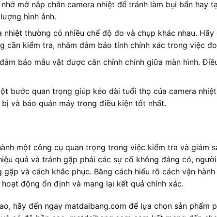
 nhớ mở nắp chắn camera nhiệt để tránh làm bụi bẩn hay t
lượng hình ảnh.
 nhiệt thường có nhiều chế độ đo và chụp khác nhau. Hãy
 cần kiểm tra, nhằm đảm bảo tính chính xác trong việc đo 
y đảm bảo mẫu vật được căn chỉnh chính giữa màn hình. Điề
một bước quan trọng giúp kéo dài tuổi thọ của camera nhiệt
 bị và bảo quản máy trong điều kiện tốt nhất.
thành một công cụ quan trọng trong việc kiểm tra và giám s
 hiệu quả và tránh gặp phải các sự cố không đáng có, ngườ
ng gặp và cách khắc phục. Bằng cách hiểu rõ cách vận hành
 hoạt động ổn định và mang lại kết quả chính xác.
ao, hãy đến ngay matdaibang.com để lựa chọn sản phẩm p