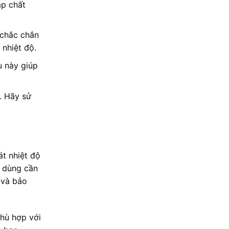
ạp chất
 chắc chắn
nhiệt độ.
u này giúp
. Hãy sử
át nhiệt độ
i dùng cần
 và bảo
hù hợp với