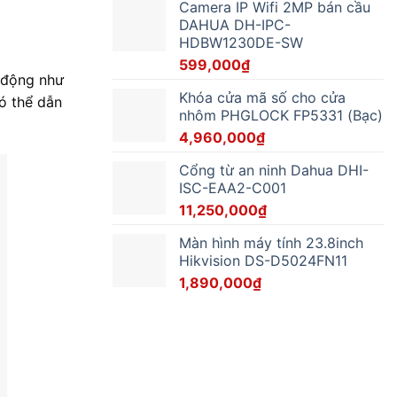
Camera IP Wifi 2MP bán cầu
DAHUA DH-IPC-
HDBW1230DE-SW
599,000
₫
ự động như
Khóa cửa mã số cho cửa
ó thể dẫn
nhôm PHGLOCK FP5331 (Bạc)
4,960,000
₫
Cổng từ an ninh Dahua DHI-
ISC-EAA2-C001
11,250,000
₫
Màn hình máy tính 23.8inch
Hikvision DS-D5024FN11
1,890,000
₫