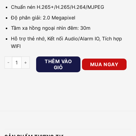
Chuẩn nén H.265+/H.265/H.264/MJPEG
Độ phân giải: 2.0 Megapixel
Tầm xa hồng ngoại nhìn đêm: 30m
Hỗ trợ thẻ nhớ, Kết nối Audio/Alarm IO, Tích hợp
WIFI
Camera IP 2MP H265+ Hikvision DS-2CD2121G0-IWS số lượn
THÊM VÀO
MUA NGAY
GIỎ