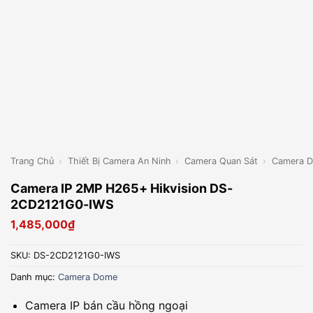
Trang Chủ
›
Thiết Bị Camera An Ninh
›
Camera Quan Sát
›
Camera 
Camera IP 2MP H265+ Hikvision DS-
2CD2121G0-IWS
1,485,000
₫
SKU:
DS-2CD2121G0-IWS
Danh mục:
Camera Dome
Camera IP bán cầu hồng ngoại