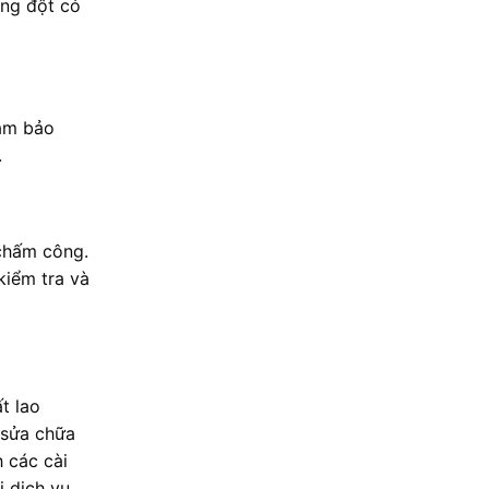
ung đột có
ảm bảo
.
 chấm công.
kiểm tra và
t lao
 sửa chữa
 các cài
i dịch vụ