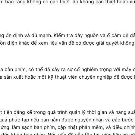
m bảo rằng không có các thiết lập không cần thiết hoặc x
g ổn định và đủ mạnh. Kiểm tra dây nguồn và ổ cắm để đ
ồn điện khác để xem liệu vấn đề có được giải quyết không
óa bàn phím, có thể đã xảy ra sự cố nghiêm trọng với máy
nhà sản xuất hoặc một kỹ thuật viên chuyên nghiệp để được 
tiện đáng kể trong quá trình quản lý thời gian và năng suấ
g quá phức tạp nếu bạn nắm được nguyên nhân và các bước
 cứng, làm sạch bàn phím, cập nhật phần mềm, và điều chỉnh
 đến khóa bàn phím. Nếu vấn đề vẫn tồn tại, việc liên hệ vớ