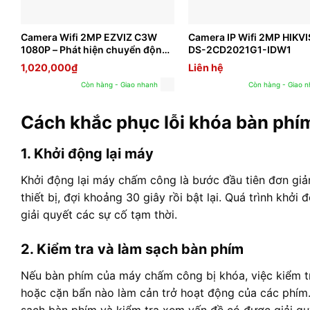
Camera Wifi 2MP EZVIZ C3W
Camera IP Wifi 2MP HIKV
1080P – Phát hiện chuyển động
DS-2CD2021G1-IDW1
thông minh
1,020,000
₫
Liên hệ
Còn hàng - Giao nhanh
Còn hàng - Giao 
Cách khắc phục lỗi khóa bàn ph
1. Khởi động lại máy
Khởi động lại máy chấm công là bước đầu tiên đơn giả
thiết bị, đợi khoảng 30 giây rồi bật lại. Quá trình khởi
giải quyết các sự cố tạm thời.
2. Kiểm tra và làm sạch bàn phím
Nếu bàn phím của máy chấm công bị khóa, việc kiểm tr
hoặc cặn bẩn nào làm cản trở hoạt động của các phí
sạch bàn phím và kiểm tra xem vấn đề có được giải qu