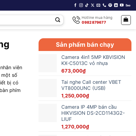
Hotline mua hàng
0982879677
ng
Sản phẩm bán chạy
Camera 4in1 5MP KBVISION
KX-C5013C vỏ nhựa
 nhân viên
673,000
₫
i một số
Tai nghe Call center VBET
ết bị có
VT8000UNC (USB)
 bàn phím
1,250,000
₫
Camera IP 4MP bán cầu
HIKVISION DS-2CD1143G2-
LIUF
1,270,000
₫