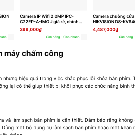
ISION
Camera IP Wifi 2.0MP IPC-
Camera chuông cửa 
C22EP-A-IMOU giá rẻ, chính
HIKVISION DS-KV84
hãng
399,000
₫
4,487,000
₫
nhanh
Còn hàng - Giao nhanh
Còn hàng 
ím máy chấm công
n nhưng hiệu quả trong việc khắc phục lỗi khóa bàn phím. 
 động lại có thể giúp thiết bị khôi phục các chức năng bình 
a và làm sạch bàn phím là cần thiết. Đảm bảo rằng không 
m. Dùng một bộ dụng cụ làm sạch bàn phím hoặc một khăn 
yết không.