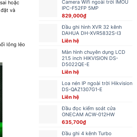
Camera Wifi ngoài trời IMOU
sai hoặc
IPC-F52FP 5MP
 đặt và
829,000
₫
Đầu ghi hình XVR 32 kênh
DAHUA DH-XVR5832S-I3
Liên hệ
ối lỏng lẻo
Màn hình chuyên dụng LCD
21.5 inch HIKVISION DS-
D5022QE-E
Liên hệ
Loa nén IP ngoài trời Hikvision
DS-QAZ1307G1-E
Liên hệ
Đầu đọc kiểm soát cửa
ONECAM ACW-012HW
635,700
₫
Đầu ghi 4 kênh Turbo