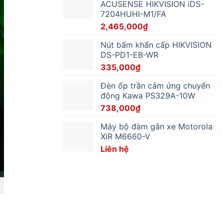
ACUSENSE HIKVISION iDS-
7204HUHI-M1/FA
2,465,000
₫
Nút bấm khẩn cấp HIKVISION
DS-PD1-EB-WR
335,000
₫
Đèn ốp trần cảm ứng chuyển
động Kawa PS329A-10W
738,000
₫
Máy bộ đàm gắn xe Motorola
XiR M6660-V
Liên hệ