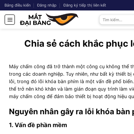
Chuyển
Bảng điều kiển
Đăng nhập
Đăng ký tiếp thị liên kết
đến
Tìm
nội
kiếm:
dung
Chia sẻ cách khắc phục 
Máy chấm công đã trở thành một công cụ không thể thi
trong các doanh nghiệp. Tuy nhiên, như bất kỳ thiết 
lỗi, trong đó lỗi khóa bàn phím là một vấn đề phổ biến
thể trở nên khó khăn và làm gián đoạn quy trình làm v
máy chấm công để đảm bảo thiết bị hoạt động hiệu qu
Nguyên nhân gây ra lỗi khóa bà
1. Vấn đề phần mềm