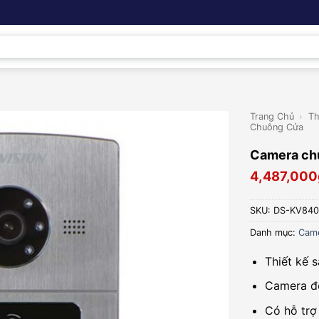
Trang Chủ
›
Th
Chuông Cửa
Camera ch
4,487,000
SKU:
DS-KV840
Danh mục:
Came
Thiết kế 
Camera độ
Có hỗ trợ