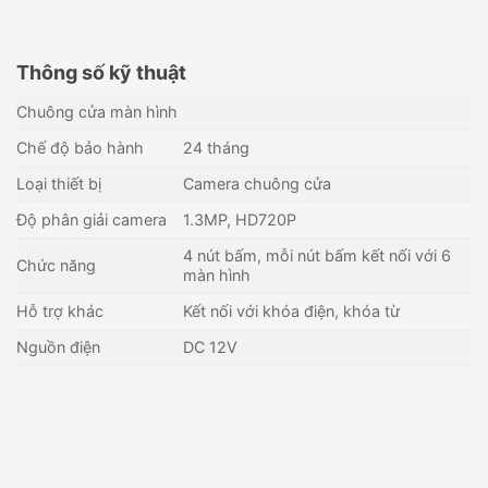
Thông số kỹ thuật
Chuông cửa màn hình
Chế độ bảo hành
24 tháng
Loại thiết bị
Camera chuông cửa
Độ phân giải camera
1.3MP, HD720P
4 nút bấm, mỗi nút bấm kết nối với 6
Chức năng
màn hình
Hỗ trợ khác
Kết nối với khóa điện, khóa từ
Nguồn điện
DC 12V
Camera chuông cửa IP
Nút ấn camera chuông cửa
HIKVISION DS-KV8202-IM
HIKVISION DS-KV6113-
WPE1(B)
3,640,000
₫
2,090,000
₫
Còn hàng - Giao nhanh
Còn hàng - Giao nhanh