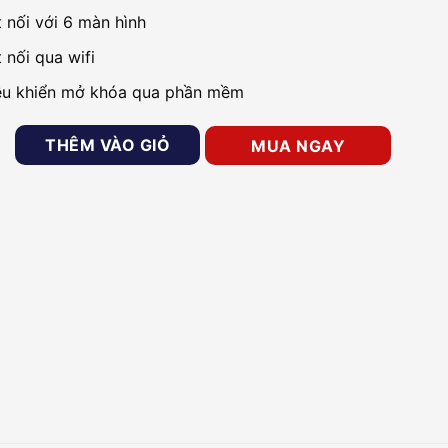
t nối với 6 màn hình
 nối qua wifi
ều khiển mở khóa qua phần mềm
g cửa IP HIKVISION DS-KV8402-IM số lượng
THÊM VÀO GIỎ
MUA NGAY