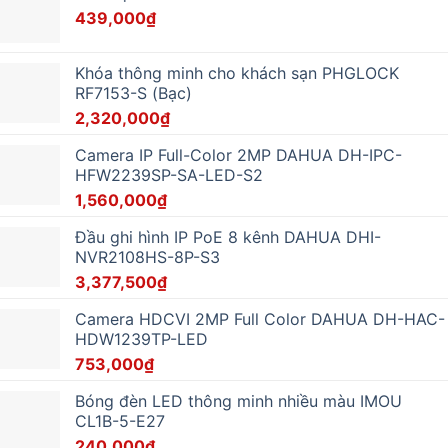
439,000
₫
Khóa thông minh cho khách sạn PHGLOCK
RF7153-S (Bạc)
2,320,000
₫
Camera IP Full-Color 2MP DAHUA DH-IPC-
HFW2239SP-SA-LED-S2
1,560,000
₫
Đầu ghi hình IP PoE 8 kênh DAHUA DHI-
NVR2108HS-8P-S3
3,377,500
₫
Camera HDCVI 2MP Full Color DAHUA DH-HAC-
HDW1239TP-LED
753,000
₫
Bóng đèn LED thông minh nhiều màu IMOU
CL1B-5-E27
240,000
₫