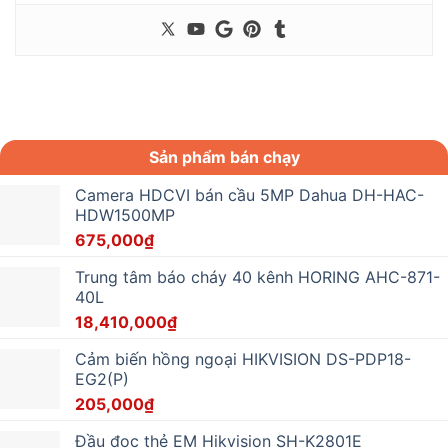
Sản phẩm bán chạy
Camera HDCVI bán cầu 5MP Dahua DH-HAC-
HDW1500MP
675,000
₫
Trung tâm báo cháy 40 kênh HORING AHC-871-
40L
18,410,000
₫
Cảm biến hồng ngoại HIKVISION DS-PDP18-
EG2(P)
205,000
₫
Đầu đọc thẻ EM Hikvision SH-K2801E