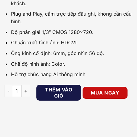
khách.
Plug and Play, cắm trực tiếp đầu ghi, không cần cấu
hình.
Độ phân giải 1/3″ CMOS 1280×720.
Chuẩn xuất hình ảnh: HDCVI.
Ống kính cố định: 6mm, góc nhìn 56 độ.
Chế độ hình ảnh: Color.
Hỗ trợ chức năng Ai thông minh.
Camera ADAS analog cho xe buýt, xe khách KBVISION KX-FM
THÊM VÀO
MUA NGAY
GIỎ