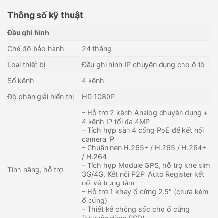
Thông số kỹ thuật
Đầu ghi hình
Chế độ bảo hành
24 tháng
Loại thiết bị
Đầu ghi hình IP chuyên dụng cho ô tô
Số kênh
4 kênh
Độ phân giải hiển thị
HD 1080P
– Hỗ trợ 2 kênh Analog chuyên dụng +
4 kênh IP tối đa 4MP
– Tích hợp sẵn 4 cổng PoE để kết nối
camera IP
– Chuẩn nén H.265+ / H.265 / H.264+
/ H.264
– Tích hợp Module GPS, hỗ trợ khe sim
Tính năng, hỗ trợ
3G/4G. Kết nối P2P, Auto Register kết
nối về trung tâm
– Hỗ trợ 1 khay ổ cứng 2.5″ (chưa kèm
ổ cứng)
– Thiết kế chống sốc cho ổ cứng
(khuyên dùng SSD)