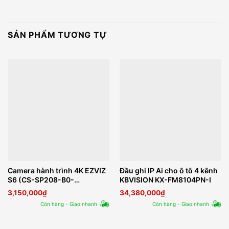
SẢN PHẨM TƯƠNG TỰ
Camera hành trình 4K EZVIZ
Đầu ghi IP Ai cho ô tô 4 kênh
S6 (CS-SP208-B0-
KBVISION KX-FM8104PN-I
6C12WFBS)
3,150,000
₫
34,380,000
₫
Còn hàng - Giao nhanh
Còn hàng - Giao nhanh