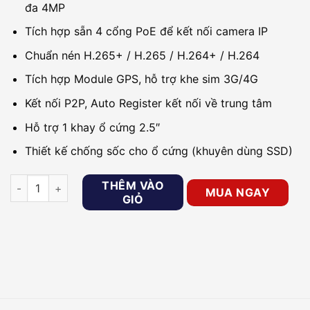
đa 4MP
Tích hợp sẵn 4 cổng PoE để kết nối camera IP
Chuẩn nén H.265+ / H.265 / H.264+ / H.264
Tích hợp Module GPS, hỗ trợ khe sim 3G/4G
Kết nối P2P, Auto Register kết nối về trung tâm
Hỗ trợ 1 khay ổ cứng 2.5″
Thiết kế chống sốc cho ổ cứng (khuyên dùng SSD)
Đầu ghi IP cho ô tô 4 kênh KBVISION KX-EM8104PN số lượng
THÊM VÀO
MUA NGAY
GIỎ