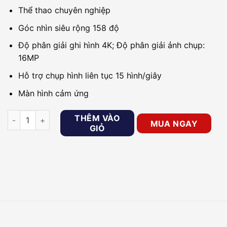
Thể thao chuyên nghiệp
Góc nhìn siêu rộng 158 độ
Độ phân giải ghi hình 4K; Độ phân giải ảnh chụp:
16MP
Hỗ trợ chụp hình liên tục 15 hình/giây
Màn hình cảm ứng
Camera hành trình 4K EZVIZ S6 (CS-SP208-B0-6C12WFBS) s
THÊM VÀO
MUA NGAY
GIỎ