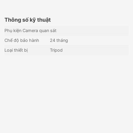
Thông số kỹ thuật
Phụ kiện Camera quan sát
Chế độ bảo hành
24 tháng
Loại thiết bị
Tripod
Nguồn cấp blackbody Dahua
Camera IP ảnh nhiệt
DH-PFM320D-EN
Hikvision DS-2TD2617B-
6/PA
Liên hệ
Liên hệ
Còn hàng - Giao nhanh
Còn hàng - Giao nhanh