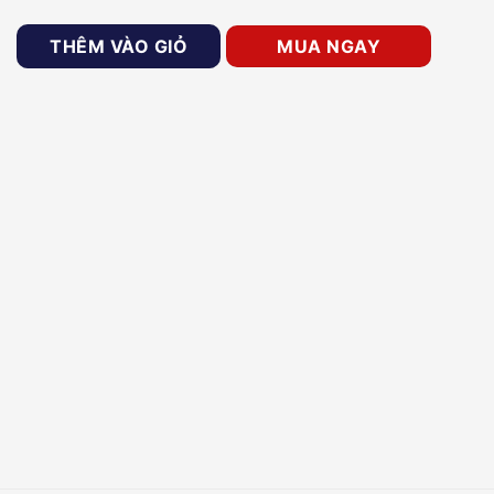
trợ Tripod Hikvision DS-2907ZJ số lượng
THÊM VÀO GIỎ
MUA NGAY