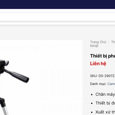
Trang Chủ
›
Th
Nhiệt
Thiết bị p
Liên hệ
SKU:
DS-2907Z
Danh mục:
Came
Chân máy 
Thiết bị đ
Xuất xứ t