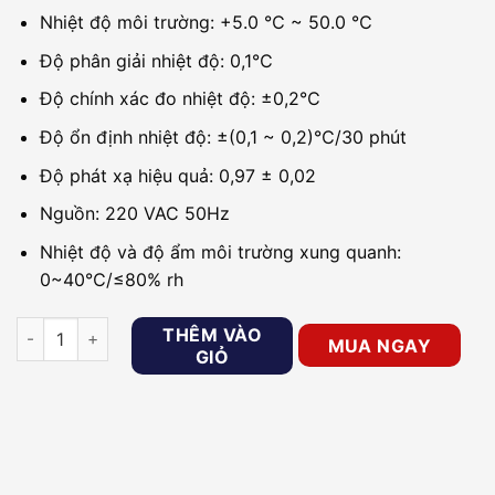
Nhiệt độ môi trường: +5.0 ℃ ~ 50.0 ℃
Độ phân giải nhiệt độ: 0,1℃
Độ chính xác đo nhiệt độ: ±0,2℃
Độ ổn định nhiệt độ: ±(0,1 ~ 0,2)℃/30 phút
Độ phát xạ hiệu quả: 0,97 ± 0,02
Nguồn: 220 VAC 50Hz
Nhiệt độ và độ ẩm môi trường xung quanh:
0~40℃/≤80% rh
Thiết bị đo thân nhiệt phụ trợ blackbody KBVISION KX-B01TN
THÊM VÀO
MUA NGAY
GIỎ