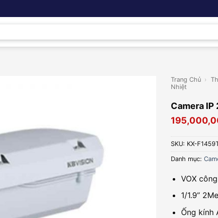
Trang Chủ
›
Th
Nhiệt
Camera IP
195,000,
SKU:
KX-F1459
Danh mục:
Came
VOX công 
1/1.9” 2M
Ống kính 