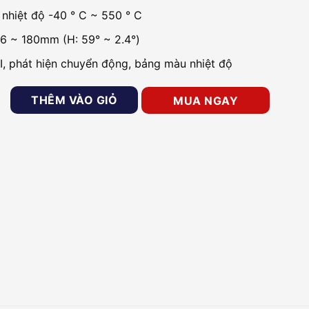
 nhiệt độ -40 ° C ~ 550 ° C
 6 ~ 180mm (H: 59° ~ 2.4°)
I, phát hiện chuyển động, bảng màu nhiệt độ
P cảm biến nhiệt KBVISION KX-F1459TN2 số lượng
THÊM VÀO GIỎ
MUA NGAY