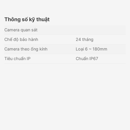
Thông số kỹ thuật
Camera quan sát
Chế độ bảo hành
24 tháng
Camera theo ống kính
Loại 6 ~ 180mm
Tiêu chuẩn IP
Chuẩn IP67
Thiết bị đo thân nhiệt phụ trợ
Nguồn cấp blackbody Dahua
Tripod KBVISION KX-TR01
DH-PFM320D-EN
Liên hệ
Liên hệ
Còn hàng - Giao nhanh
Còn hàng - Giao nhanh