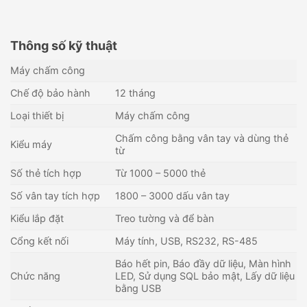
Thông số kỹ thuật
Máy chấm công
Chế độ bảo hành
12 tháng
Loại thiết bị
Máy chấm công
Chấm công bằng vân tay và dùng thẻ
Kiểu máy
từ
Số thẻ tích hợp
Từ 1000 – 5000 thẻ
Số vân tay tích hợp
1800 – 3000 dấu vân tay
Kiểu lắp đặt
Treo tường và để bàn
Cổng kết nối
Máy tính, USB, RS232, RS-485
Máy chấm công vân tay, thẻ
Máy chấm công vân tay, thẻ
cảm ứng RONALD JACK
cảm ứng RONALD JACK T8A
Báo hết pin, Báo đầy dữ liệu, Màn hình
TFT500
5,438,000
₫
2,250,000
₫
Chức năng
LED, Sử dụng SQL bảo mật, Lấy dữ liệu
bằng USB
Còn hàng - Giao nhanh
Còn hàng - Giao nhanh