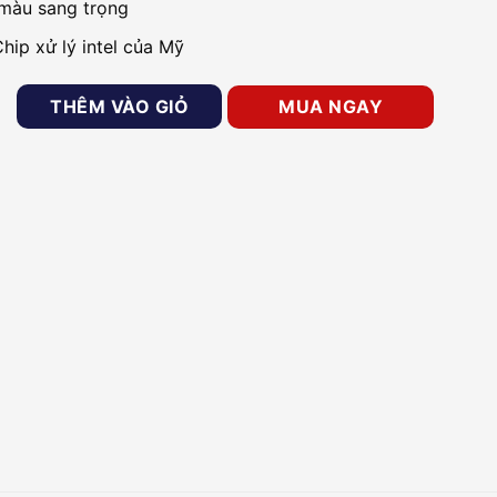
màu sang trọng
hip xử lý intel của Mỹ
ng RONALD JACK DG-100 số lượng
THÊM VÀO GIỎ
MUA NGAY