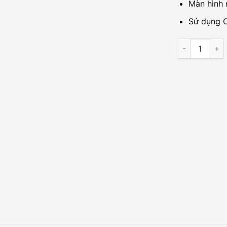
Màn hình 
Sử dụng C
Máy chấm cô