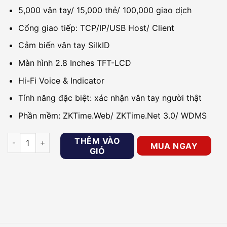
5,000 vân tay/ 15,000 thẻ/ 100,000 giao dịch
Cổng giao tiếp: TCP/IP/USB Host/ Client
Cảm biến vân tay SilkID
Màn hình 2.8 Inches TFT-LCD
Hi-Fi Voice & Indicator
Tính năng đặc biệt: xác nhận vân tay người thật
Phần mềm: ZKTime.Web/ ZKTime.Net 3.0/ WDMS
Máy chấm công vân tay dung lượng lớn ZKTECO G1 số lượng
THÊM VÀO
MUA NGAY
GIỎ