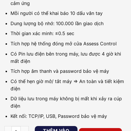
cảm ứng
Mỗi người có thể khai báo 10 dấu vân tay
Dung lượng bộ nhớ: 100.000 lần giao dịch
Thời gian xác minh: ≤0.5 sec
Tích hợp hệ thống đóng mở cửa Assess Control
Có Pin lưu điện bên trong máy, lưu được 4 giờ khi
mất điện
Tích hợp âm thanh và password bảo vệ máy
Có thể hẹn giờ mở/ tắt máy => An toàn và tiết kiệm
điện
Dữ liệu lưu trong máy không bị mất khi xảy ra cúp
điện
Kết nối: TCP/IP, USB, Password bảo vệ máy
Máy chấm công vân tay, thẻ cảm ứng RONALD JACK 550 Plus 
THÊM VÀO