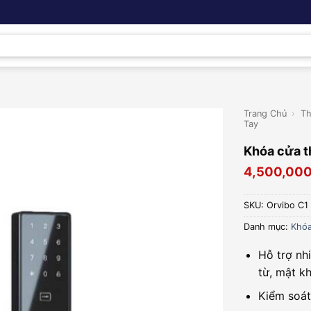
Trang Chủ
›
Th
Tay
Khóa cửa t
4,500,00
SKU:
Orvibo C1
Danh mục:
Khóa
Hỗ trợ nh
từ, mật k
Kiểm soát