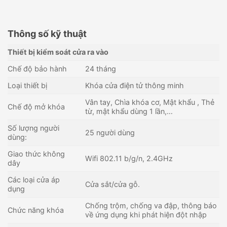
Thông số kỹ thuật
Thiết bị kiểm soát cửa ra vào
Chế độ bảo hành
24 tháng
Loại thiết bị
Khóa cửa điện tử thông minh
Vân tay, Chìa khóa cơ, Mật khẩu , Thẻ
Chế độ mở khóa
từ, mật khẩu dùng 1 lần,…
Số lượng người
25 người dùng
dùng:
Giao thức không
Wifi 802.11 b/g/n, 2.4GHz
dây
Các loại cửa áp
Khóa thông minh vân tay
Khóa cửa vân tay thông minh
Cửa sắt/cửa gỗ.
dụng
ZKTECO Padlock
EZVIZ L2
1,538,000
₫
2,690,000
₫
Chống trộm, chống va đập, thông báo
Chức năng khóa
về ứng dụng khi phát hiện đột nhập
Còn hàng - Giao nhanh
Còn hàng - Giao nhanh