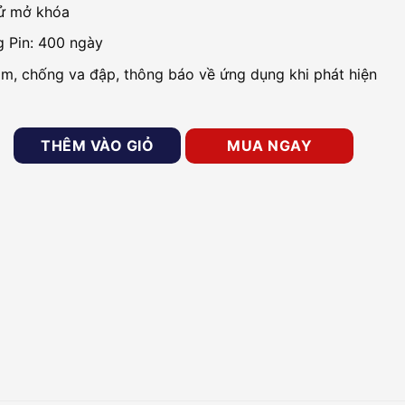
sử mở khóa
g Pin: 400 ngày
m, chống va đập, thông báo về ứng dụng khi phát hiện
g minh Orvibo C1 số lượng
THÊM VÀO GIỎ
MUA NGAY