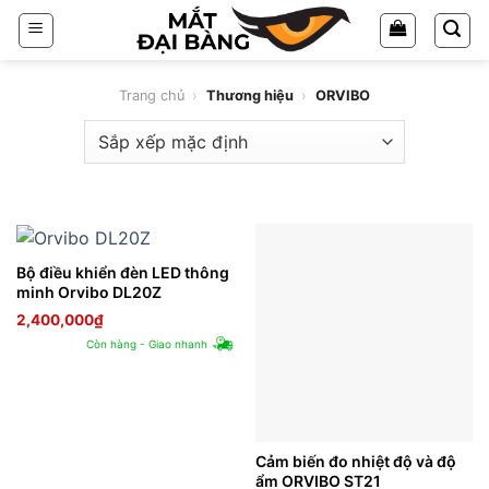
Chuyển
đến
nội
dung
Trang chủ
›
Thương hiệu
›
ORVIBO
Bộ điều khiển đèn LED thông
minh Orvibo DL20Z
2,400,000
₫
Còn hàng - Giao nhanh
Cảm biến đo nhiệt độ và độ
ẩm ORVIBO ST21