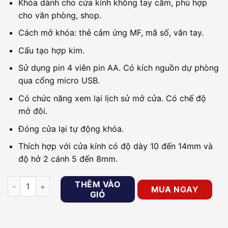
Khóa dành cho cửa kính không tay cầm, phù hợp
cho văn phòng, shop.
Cách mở khóa: thẻ cảm ứng MF, mã số, vân tay.
Cấu tạo hợp kim.
Sử dụng pin 4 viên pin AA. Có kích nguồn dự phòng
qua cổng micro USB.
Có chức năng xem lại lịch sử mở cửa. Có chế độ
mở đôi.
Đóng cửa lại tự động khóa.
Thích hợp với cửa kính có độ dày 10 đến 14mm và
độ hở 2 cánh 5 đến 8mm.
Khóa cửa vân tay cho cửa kính PHGLOCK FG3605 (Đen) số lư
THÊM VÀO
MUA NGAY
GIỎ