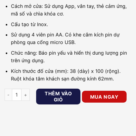
Cách mở cửa: Sử dụng App, vân tay, thẻ cảm ứng,
mã số và chìa khóa cơ.
Cấu tạo từ Inox.
Sử dụng 4 viên pin AA. Có khe cắm kích pin dự
phòng qua cổng micro USB.
Chức năng: Báo pin yếu và hiển thị dung lượng pin
trên ứng dụng.
Kích thước đố cửa (mm): 38 (dày) x 100 (rộng).
Ruột khóa tâm khách sạn đường kính 62mm.
Khóa cửa cho văn phòng, căn hộ, nhà phố PHGLOCK FP7155 (B
THÊM VÀO
MUA NGAY
GIỎ