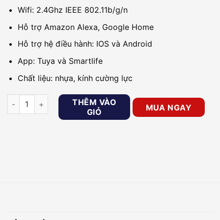
Wifi: 2.4Ghz IEEE 802.11b/g/n
Hỗ trợ Amazon Alexa, Google Home
Hỗ trợ hệ điều hành: IOS và Android
App: Tuya và Smartlife
Chất liệu: nhựa, kính cường lực
Công tắc Wifi cảm ứng chạm 2 nút chữ nhật ONECAM LS-102 
THÊM VÀO
MUA NGAY
GIỎ