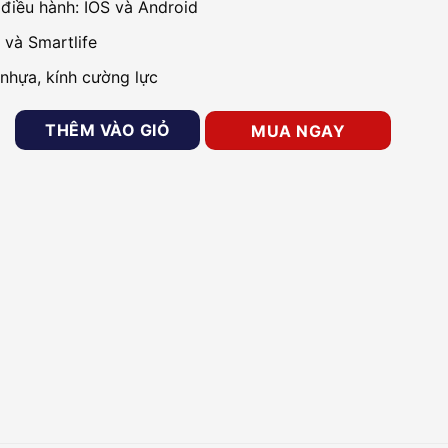
 điều hành: IOS và Android
 và Smartlife
 nhựa, kính cường lực
i Cảm Ứng 2 Nút Vuông ONECAM LS-202 số lượng
THÊM VÀO GIỎ
MUA NGAY