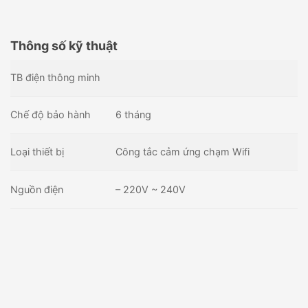
Thông số kỹ thuật
TB điện thông minh
Chế độ bảo hành
6 tháng
Loại thiết bị
Công tắc cảm ứng chạm Wifi
Nguồn điện
– 220V ~ 240V
Công Tắc Wifi Cảm Ứng 1 Nút
Công tắc điều khiển thông
Vuông ONECAM LS-201
minh Orvibo R21W2Z
359,000
₫
1,162,500
₫
Còn hàng - Giao nhanh
Còn hàng - Giao nhanh