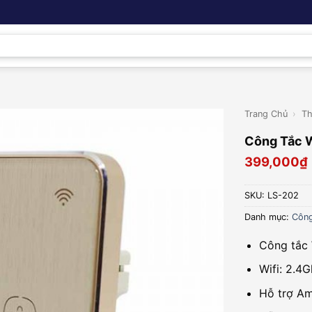
Trang Chủ
›
Th
Công Tắc 
399,000
₫
SKU:
LS-202
Danh mục:
Công
Công tắc 
Wifi: 2.4
Hỗ trợ A