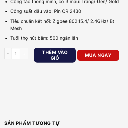
Công tắc thông minh, có 3 màu: Trắng/ Đen/ Gold
Công suất đầu vào: Pin CR 2430
Tiêu chuẩn kết nối: Zigbee 802.15.4/ 2.4GHz/ Bt
Mesh
Tuổi thọ nút bấm: 500 ngàn lần
Công tắc ngữ cảnh thông minh GOMAN GM-S234Z-4 số lượn
THÊM VÀO
MUA NGAY
GIỎ
SẢN PHẨM TƯƠNG TỰ