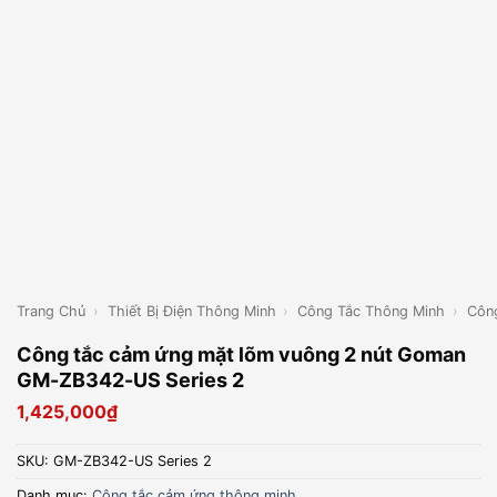
Trang Chủ
›
Thiết Bị Điện Thông Minh
›
Công Tắc Thông Minh
›
Côn
Công tắc cảm ứng mặt lõm vuông 2 nút Goman
GM-ZB342-US Series 2
1,425,000
₫
SKU:
GM-ZB342-US Series 2
Danh mục:
Công tắc cảm ứng thông minh