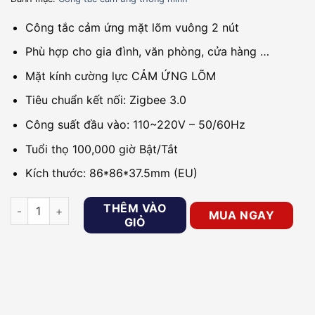
Công tắc cảm ứng mặt lõm vuông 2 nút
Phù hợp cho gia đình, văn phòng, cửa hàng …
Mặt kính cường lực CẢM ỨNG LÕM
Tiêu chuẩn kết nối: Zigbee 3.0
Công suất đầu vào: 110~220V – 50/60Hz
Tuổi thọ 100,000 giờ Bật/Tắt
Kích thước: 86*86*37.5mm (EU)
Công tắc cảm ứng mặt lõm vuông 2 nút Goman GM-ZB342-US S
THÊM VÀO
MUA NGAY
GIỎ