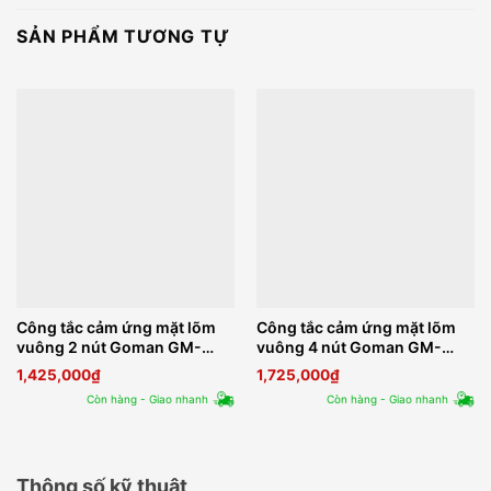
SẢN PHẨM TƯƠNG TỰ
Công tắc cảm ứng mặt lõm
Công tắc cảm ứng mặt lõm
vuông 2 nút Goman GM-
vuông 4 nút Goman GM-
ZB342-US Series 2
ZB344-US Series 2
1,425,000
₫
1,725,000
₫
Còn hàng - Giao nhanh
Còn hàng - Giao nhanh
Thông số kỹ thuật