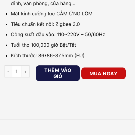
đình, văn phòng, cửa hàng…
Mặt kính cường lực CẢM ỨNG LÕM
Tiêu chuẩn kết nối: Zigbee 3.0
Công suất đầu vào: 110~220V – 50/60Hz
Tuổi thọ 100,000 giờ Bật/Tắt
Kích thước: 86*86*37.5mm (EU)
Công tắc cảm ứng mặt lõm vuông 1 nút Goman GM-ZB341-US S
THÊM VÀO
MUA NGAY
GIỎ