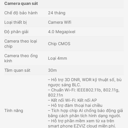
Camera quan sát
Chế độ bảo hành
24 tháng
Loại thiết bị
Camera Wifi
Độ phân giải
4.0 Megapixel
Camera theo loại
Chip CMOS
chip
Camera theo ống
Loại 4mm
kính
Tầm quan sát
30m
– Hỗ trợ 3D DNR, WDR kỹ thuật số, bù
ngược sáng BLC.
– Chuẩn Wi-Fi: IEEE802.11b, 802.11g,
802.11n
– Kết nối Wi-Fi: Kết nối AP
– Hỗ trợ đàm thoại hai chiều
Tính năng
– Tích hợp chip AI chống báo động giả
bằng cách phân tích hình dạng người.
– Hỗ trợ phần mềm xem từ xa trên
smart phone EZVIZ cloud miễn phí.