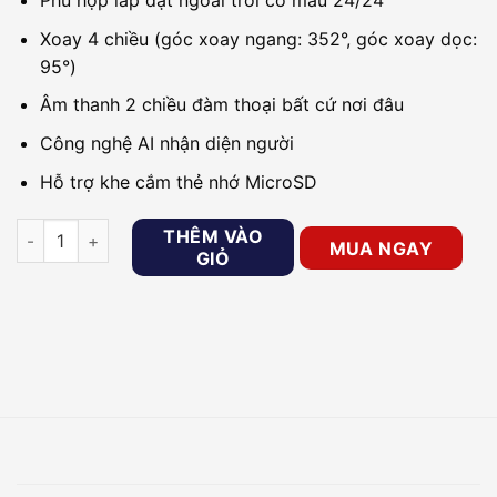
Phù hợp lắp đặt ngoài trời có màu 24/24
Xoay 4 chiều (góc xoay ngang: 352°, góc xoay dọc:
95°)
Âm thanh 2 chiều đàm thoại bất cứ nơi đâu
Công nghệ AI nhận diện người
Hỗ trợ khe cắm thẻ nhớ MicroSD
Camera IP Wifi quay quét EZVIZ C8W 4MP số lượng
THÊM VÀO
MUA NGAY
GIỎ