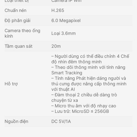
Loại thiết bị
Camera IP Wifi
Chuẩn nén
H.265
Độ phân giải
6.0 Megapixel
Camera theo ống
Loại 3.6mm
kính
Tầm quan sát
20m
– Người dùng có thể điều chỉnh 4 Chế
độ nhìn đêm thông minh
– Theo dõi thông minh với tính năng
Smart Tracking
– Tính năng Phát hiện dáng người và
Hỗ trợ
thú cưng được nâng cấp thông minh
với thuật AI
– Đàm thoại 2 chiều dễ dàng trò
chuyện từ xa
– Micro thu âm với độ nhạy cao
– Lưu trữ: MicroSD ≤ 256GB
Nguồn điện
DC 5V/1A