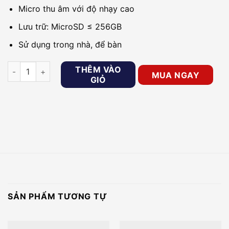
Micro thu âm với độ nhạy cao
Lưu trữ: MicroSD ≤ 256GB
Sử dụng trong nhà, để bàn
Camera Wifi iMOU Ranger Dual 6MP IPC-S2XP-6M0WED 2 mắt
THÊM VÀO
MUA NGAY
GIỎ
SẢN PHẨM TƯƠNG TỰ