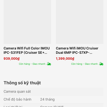
Camera Wifi Full Color IMOU
Camera Wifi iMOU Cruiser
IPC-S31FEP (Cruiser SE+
Dual 6MP IPC-S7XP-
3MP)
6M0WED Xoay 360 Ngoài
939,000
₫
1,399,000
₫
Trời
Còn hàng - Giao nhanh
Còn hàng - Giao nhanh
Thông số kỹ thuật
Camera quan sát
Chế độ bảo hành
24 tháng