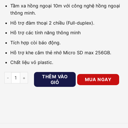
Tầm xa hồng ngoại 10m với công nghệ hồng ngoại
thông minh.
Hỗ trợ đàm thoại 2 chiều (Full-duplex).
Hỗ trợ các tính năng thông minh
Tích hợp còi báo động.
Hỗ trợ khe cắm thẻ nhớ Micro SD max 256GB.
Chất liệu vỏ plastic.
Camera IP Wifi quay quét 2MP IMOU A22EP-H-V2 số lượng
THÊM VÀO
MUA NGAY
GIỎ