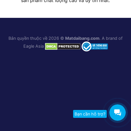
sản phẩm chất lượng cao và uy tín nhất.
Bản quyền thuộc về 2026 ©
Matdaibang.com
. A brand of
Eagle Asia
Bạn cần hỗ trợ?