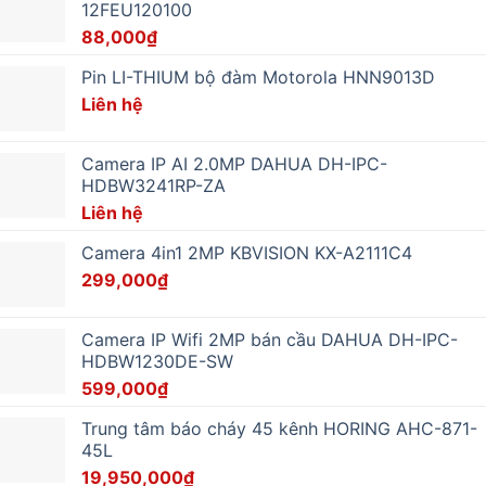
12FEU120100
88,000
₫
Pin LI-THIUM bộ đàm Motorola HNN9013D
Liên hệ
Camera IP AI 2.0MP DAHUA DH-IPC-
HDBW3241RP-ZA
Liên hệ
Camera 4in1 2MP KBVISION KX-A2111C4
299,000
₫
Camera IP Wifi 2MP bán cầu DAHUA DH-IPC-
HDBW1230DE-SW
599,000
₫
Trung tâm báo cháy 45 kênh HORING AHC-871-
45L
19,950,000
₫