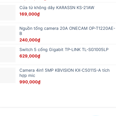
Cửa từ không dây KARASSN KS-21AW
169,000
₫
Nguồn tổng camera 20A ONECAM OP-T1220AE-
B
240,000
₫
Switch 5 cổng Gigabit TP-LINK TL-SG1005LP
629,000
₫
Camera 4in1 5MP KBVISION KX-C5011S-A tích
hợp mic
990,000
₫