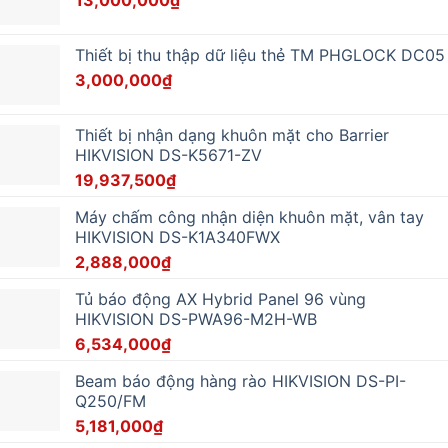
13,000,000
₫
Thiết bị thu thập dữ liệu thẻ TM PHGLOCK DC05
3,000,000
₫
Thiết bị nhận dạng khuôn mặt cho Barrier
HIKVISION DS-K5671-ZV
19,937,500
₫
Máy chấm công nhận diện khuôn mặt, vân tay
HIKVISION DS-K1A340FWX
2,888,000
₫
Tủ báo động AX Hybrid Panel 96 vùng
HIKVISION DS-PWA96-M2H-WB
6,534,000
₫
Beam báo động hàng rào HIKVISION DS-PI-
Q250/FM
5,181,000
₫