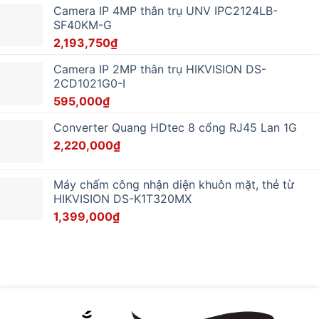
Camera IP 4MP thân trụ UNV IPC2124LB-
SF40KM-G
2,193,750
₫
Camera IP 2MP thân trụ HIKVISION DS-
2CD1021G0-I
595,000
₫
Converter Quang HDtec 8 cổng RJ45 Lan 1G
2,220,000
₫
Máy chấm công nhận diện khuôn mặt, thẻ từ
HIKVISION DS-K1T320MX
1,399,000
₫