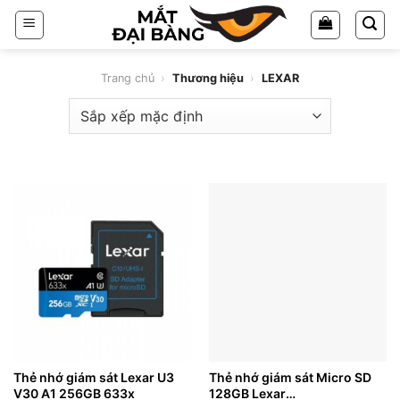
Chuyển
đến
nội
dung
Trang chủ
›
Thương hiệu
›
LEXAR
Thẻ nhớ giám sát Lexar U3
Thẻ nhớ giám sát Micro SD
V30 A1 256GB 633x
128GB Lexar