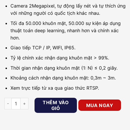
Camera 2Megapixel, tự động lấy nét và tự thích ứng
với những người có quốc tịch khác nhau.
Tối đa 50.000 khuôn mặt, 50.000 sự kiện áp dụng
thuật toán deep learning, nhanh hơn và chính xác
hơn.
Giao tiếp TCP / IP, WIFI, IP65.
Tỷ lệ chính xác nhận dạng khuôn mặt > 99%.
Thời gian nhận dạng khuôn mặt (1: N) ≤ 0,2 giây.
Khoảng cách nhận dạng khuôn mặt: 0,3m ~ 3m.
Xem trực tiếp từ xa qua giao thức RTSP.
Thiết bị nhận dạng khuôn mặt cho Barrier HIKVISION DS-K56
THÊM VÀO
MUA NGAY
GIỎ