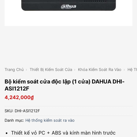
Trang Chủ
›
Thiết Bị Kiểm Soát Cửa
›
Khóa Kiểm Soát Ra Vào
›
Hệ T
Bộ kiểm soát cửa độc lập (1 cửa) DAHUA DHI-
ASI1212F
4,242,000
₫
SKU:
DHI-ASI1212F
Danh mục:
Hệ thống kiểm soát ra vào
Thiết kế vỏ PC + ABS và kính màn hình trước