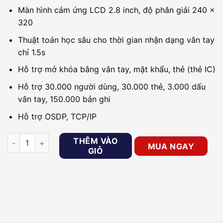
Màn hình cảm ứng LCD 2.8 inch, độ phân giải 240 x
320
Thuật toán học sâu cho thời gian nhận dạng vân tay
chỉ 1.5s
Hỗ trợ mở khóa bằng vân tay, mật khẩu, thẻ (thẻ IC)
Hỗ trợ 30.000 người dùng, 30.000 thẻ, 3.000 dấu
vân tay, 150.000 bản ghi
Hỗ trợ OSDP, TCP/IP
Bộ kiểm soát cửa độc lập (1 cửa) DAHUA DHI-ASI1212F số lượ
THÊM VÀO
MUA NGAY
GIỎ