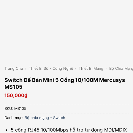
Trang Chủ
›
Thiết Bị Số - Công Nghệ
›
Thiết Bị Mạng
›
Bộ Chia Mạng
Switch Để Bàn Mini 5 Cổng 10/100M Mercusys
MS105
150,000
₫
SKU:
MS105
Danh mục:
Bộ chia mạng - Switch
5 cổng RJ45 10/100Mbps hỗ trợ tự động MDI/MDIX