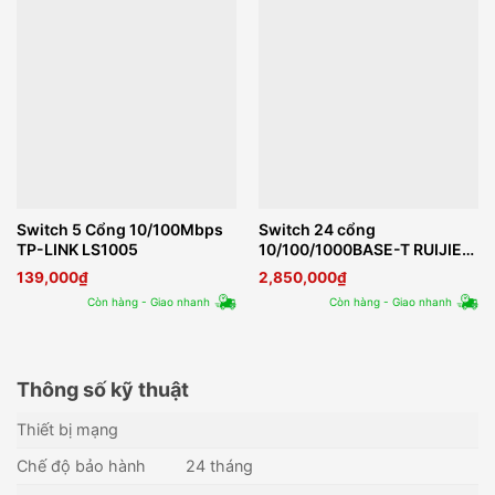
Switch 5 Cổng 10/100Mbps
Switch 24 cổng
TP-LINK LS1005
10/100/1000BASE-T RUIJIE
REYEE RG-ES224GC
139,000
₫
2,850,000
₫
Còn hàng - Giao nhanh
Còn hàng - Giao nhanh
Thông số kỹ thuật
Thiết bị mạng
Chế độ bảo hành
24 tháng