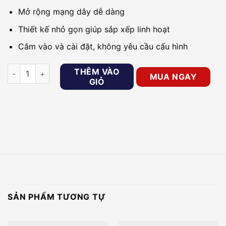
Mở rộng mạng dây dễ dàng
Thiết kế nhỏ gọn giúp sắp xếp linh hoạt
Cắm vào và cài đặt, không yêu cầu cấu hình
Switch Để Bàn Mini 5 Cổng 10/100M Mercusys MS105 số lượn
THÊM VÀO
MUA NGAY
GIỎ
SẢN PHẨM TƯƠNG TỰ