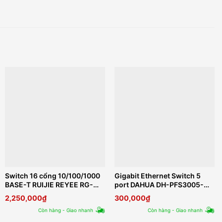
Switch 16 cổng 10/100/1000
Gigabit Ethernet Switch 5
BASE-T RUIJIE REYEE RG-
port DAHUA DH-PFS3005-
ES216GC
5GT-L
2,250,000
₫
300,000
₫
Còn hàng - Giao nhanh
Còn hàng - Giao nhanh