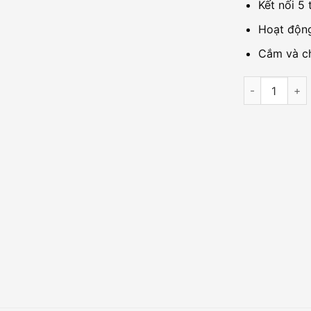
Kết nối 5 
Hoạt động 
Cắm và c
5-Port 10G Mu