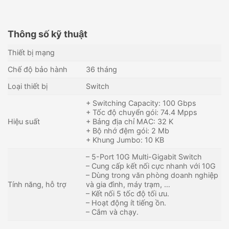
Thông số kỹ thuật
Thiết bị mạng
Chế độ bảo hành
36 tháng
Loại thiết bị
Switch
+ Switching Capacity: 100 Gbps
+ Tốc độ chuyển gói: 74.4 Mpps
Hiệu suất
+ Bảng địa chỉ MAC: 32 K
+ Bộ nhớ đệm gói: 2 Mb
+ Khung Jumbo: 10 KB
– 5-Port 10G Multi-Gigabit Switch
– Cung cấp kết nối cực nhanh với 10G
– Dùng trong văn phòng doanh nghiệp
Switch 24 cổng Gigabit TP-
Switch 8 Port 2.5G TP-LINK
Tính năng, hỗ trợ
và gia đình, máy trạm, …
LINK TL-SG1024D
TL-SG108-M2
– Kết nối 5 tốc độ tối ưu.
– Hoạt động ít tiếng ồn.
1,790,000
₫
3,990,000
₫
– Cắm và chạy.
Còn hàng - Giao nhanh
Còn hàng - Giao nhanh