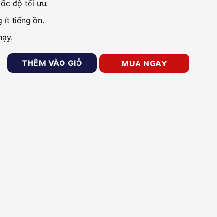
tốc độ tối ưu.
ít tiếng ồn.
hạy.
lti-Gigabit Desktop Switch TP-LINK TL-SX105 số lượng
THÊM VÀO GIỎ
MUA NGAY