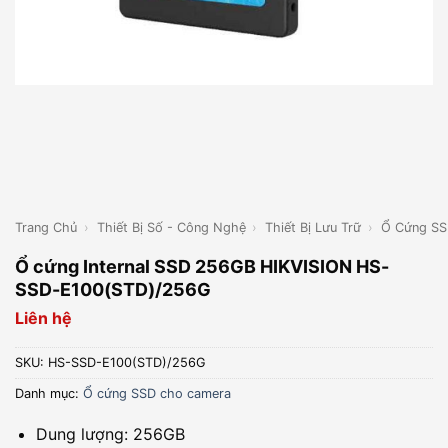
Trang Chủ
›
Thiết Bị Số - Công Nghệ
›
Thiết Bị Lưu Trữ
›
Ổ Cứng SS
Ổ cứng Internal SSD 256GB HIKVISION HS-
SSD-E100(STD)/256G
Liên hệ
SKU:
HS-SSD-E100(STD)/256G
Danh mục:
Ổ cứng SSD cho camera
Dung lượng: 256GB