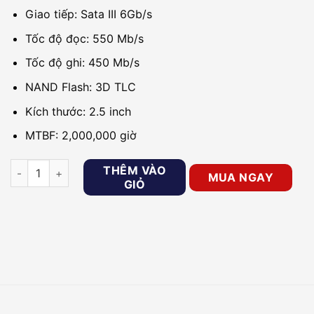
Giao tiếp: Sata III 6Gb/s
Tốc độ đọc: 550 Mb/s
Tốc độ ghi: 450 Mb/s
NAND Flash: 3D TLC
Kích thước: 2.5 inch
MTBF: 2,000,000 giờ
Ổ cứng Internal SSD 256GB HIKVISION HS-SSD-E100(STD)/25
THÊM VÀO
MUA NGAY
GIỎ