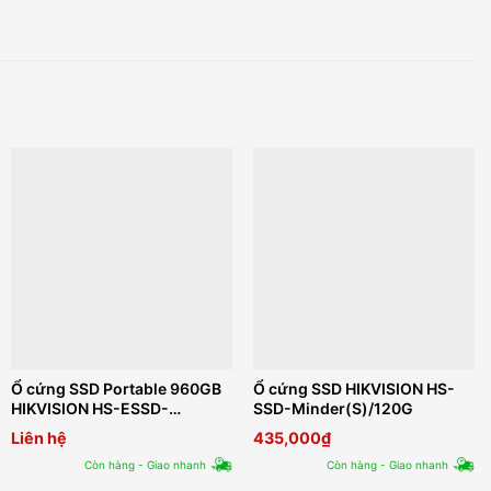
Ổ cứng SSD Portable 960GB
Ổ cứng SSD HIKVISION HS-
HIKVISION HS-ESSD-
SSD-Minder(S)/120G
T100I(STD)/960G/Rose Gold
Liên hệ
435,000
₫
Còn hàng - Giao nhanh
Còn hàng - Giao nhanh