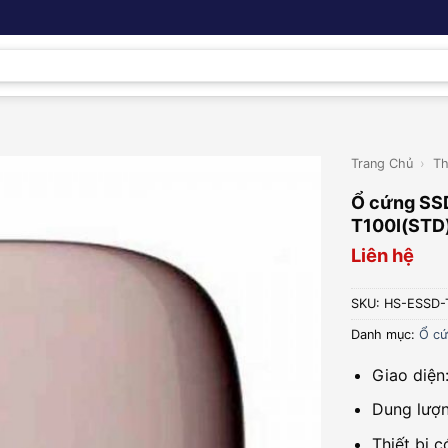
Trang Chủ
›
Th
Ổ cứng SS
T100I(STD
Liên hệ
SKU:
HS-ESSD-
Danh mục:
Ổ cứ
Giao diện
Dung lượ
Thiết bị 