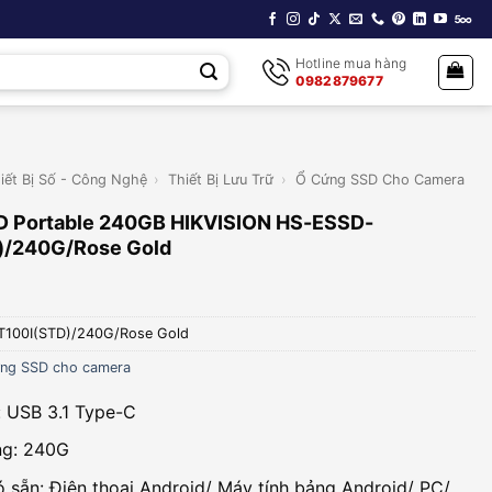
Hotline mua hàng
0982879677
iết Bị Số - Công Nghệ
›
Thiết Bị Lưu Trữ
›
Ổ Cứng SSD Cho Camera
D Portable 240GB HIKVISION HS-ESSD-
)/240G/Rose Gold
T100I(STD)/240G/Rose Gold
ng SSD cho camera
: USB 3.1 Type-C
ng: 240G
có sẵn: Điện thoại Android/ Máy tính bảng Android/ PC/