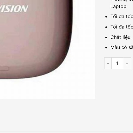
Laptop
Tối đa tố
Tối đa tố
Chất liệu
Màu có sẵ
Ổ cứng SSD P