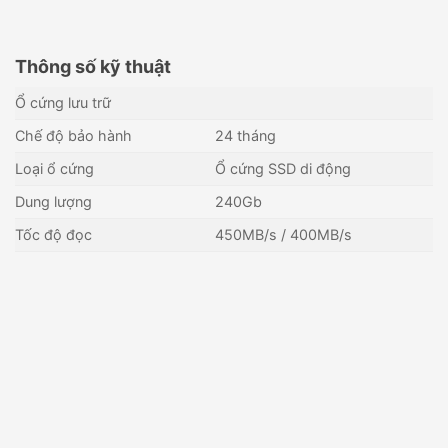
Thông số kỹ thuật
Ổ cứng lưu trữ
Chế độ bảo hành
24 tháng
Loại ổ cứng
Ổ cứng SSD di động
Dung lượng
240Gb
Tốc độ đọc
450MB/s / 400MB/s
Ổ cứng SSD Portable 120GB
Ổ cứng SSD HIKVISION HS-
HIKVISION HS-ESSD-
SSD-Minder(P)/256G
T100I(STD)/120G/Rose Gold
Liên hệ
945,000
₫
Còn hàng - Giao nhanh
Còn hàng - Giao nhanh