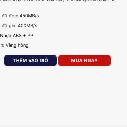
c độ đọc: 450MB/s
c độ ghi: 400MB/s
: Nhựa ABS + PP
n: Vàng hồng
ortable 240GB HIKVISION HS-ESSD-T100I(STD)/240G/Rose Gol
THÊM VÀO GIỎ
MUA NGAY