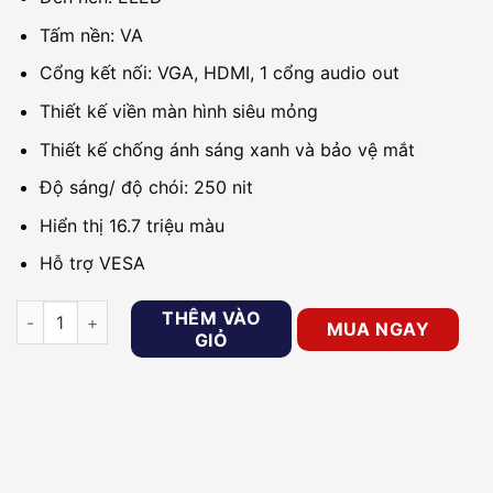
Tấm nền: VA
Cổng kết nối: VGA, HDMI, 1 cổng audio out
Thiết kế viền màn hình siêu mỏng
Thiết kế chống ánh sáng xanh và bảo vệ mắt
Độ sáng/ độ chói: 250 nit
Hiển thị 16.7 triệu màu
Hỗ trợ VESA
Màn hình máy tính 27 inch SKYWORTH 27B1H số lượng
THÊM VÀO
MUA NGAY
GIỎ